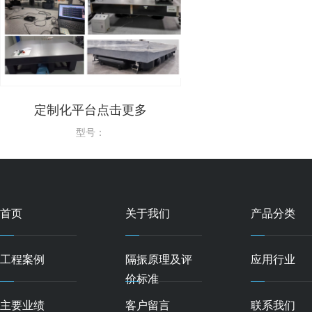
多
气浮隔振单元定制系列点击更多
光学平台气浮
点
型号：
型
首页
关于我们
产品分类
工程案例
隔振原理及评
应用行业
价标准
主要业绩
客户留言
联系我们