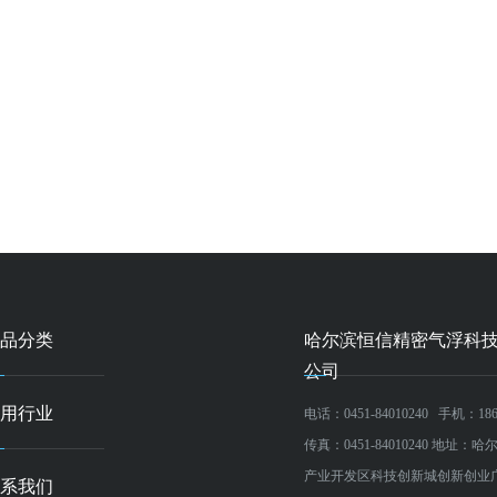
隔振支座定制系列
气浮轴承系列点击更多
H
击更多
型号：
型号：
品分类
哈尔滨恒信精密气浮科
公司
用行业
电话：0451-84010240
手机：186 
传真：0451-84010240
地址：哈
产业开发区科技创新城创新创业
系我们